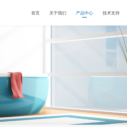
首页
关于我们
产品中心
技术支持