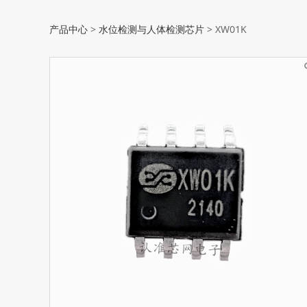
XW01K
产品中心
>
水位检测与人体检测芯片
>
XW01K