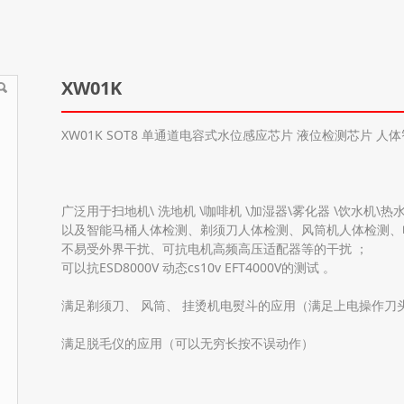
XW01K
XW01K SOT8 单通道电容式水位感应芯片 液位检测芯片 人
广泛用于扫地机\ 洗地机 \咖啡机 \加湿器\雾化器 \饮水机\
以及智能马桶人体检测、剃须刀人体检测、风筒机人体检测、
不易受外界干扰、可抗电机高频高压适配器等的干扰 ；
可以抗ESD8000V 动态cs10v EFT4000V的测试 。
满足剃须刀、 风筒、 挂烫机电熨斗的应用（满足上电操作刀
满足脱毛仪的应用（可以无穷长按不误动作）