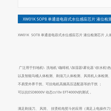
XW01K SOP8 单通道电容式水位感应芯片 液位
XW01K SOT8 单通道电容式水位感应芯片 液位检测芯片 
广泛用于扫地机\ 洗地机 \咖啡机 \加湿器\雾化器 \饮水机
以及智能马桶人体检测、剃须刀人体检测、风筒机人体检测
不易受外界干扰、可抗电机高频高压适配器等的干扰 ；
可以抗ESD8000V 动态cs10v EFT4000V的测试 。
满足剃须刀、 风筒、 挂烫机电熨斗的应用（满足上电操作